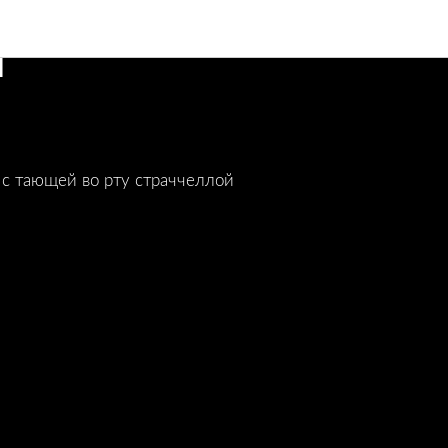
рем суп со
й
 с тающей во рту страччеллой