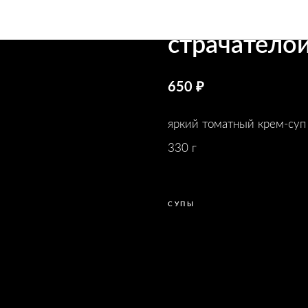
Томатный к
МЕНЮ
страчатело
650 ₽
яркий томатный крем-суп
330 г
СУПЫ